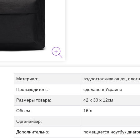
я курения
Материал:
водоотталкивающая, плотн
Производитель:
сделано в Украине
Размеры товара:
42 х 30 х 12см
аборы
Обьем:
16 л
Органайзер:
Дополнительно:
помещается ноутбук диаг