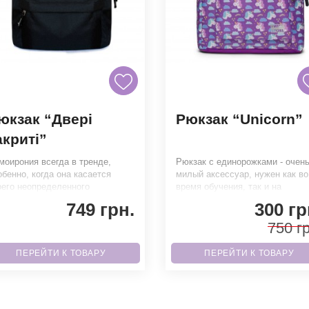
юкзак “Двері
Рюкзак “Unicorn”
акриті”
моирония всегда в тренде,
Рюкзак с единорожками - очен
обенно, когда она касается
милый аксессуар, нужен как во
оего неопределенного
время обучения, так и на
дущего. Напиши, что думаешь.
каникулах. Выполнен из
749 грн.
300 гр
е
водоотталкив
750 гр
ПЕРЕЙТИ К ТОВАРУ
ПЕРЕЙТИ К ТОВАРУ