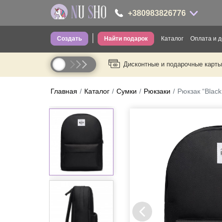
+380983826776
Создать
Найти подарок
Каталог
Оплата и д
+380983826776
Дисконтные и подарочные карты
Одежда для вз
----
Одежда для де
Главная
Каталог
Сумки
Рюкзаки
Рюкзак “Black
Носки
Головные убо
Трусы
Сумки
Посуда
Термопосуда
Канцелярия