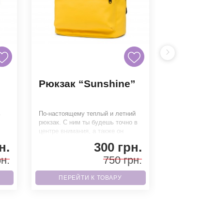
Рюкзак “Sunshine”
Рюкзак “
Diamond
ь
По-настоящему теплый и летний
Бриллианты то
рюкзак. С ним ты будешь точно в
настоящих стил
центре внимания, а также он
другие пусть з
очень приятный на ощупь, и рас
выполнен из пл
н.
300 грн.
бриллиант г
н.
750 грн.
ПЕРЕЙТИ К ТОВАРУ
ПЕРЕЙТ