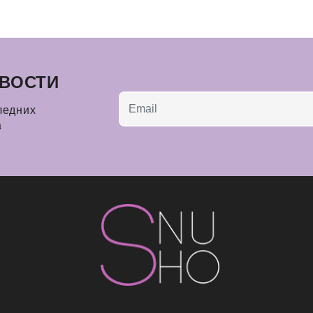
ВОСТИ
ледних
а