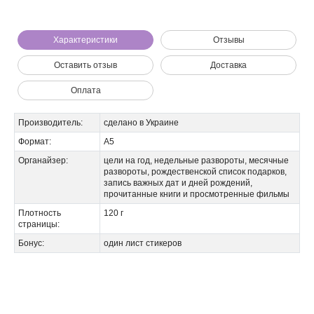
Мы позвоним вам на номер:
Характеристики
Отзывы
Оставить отзыв
Доставка
Оплата
Производитель:
сделано в Украине
Формат:
А5
Органайзер:
цели на год, недельные развороты, месячные
развороты, рождественской список подарков,
запись важных дат и дней рождений,
прочитанные книги и просмотренные фильмы
Плотность
120 г
страницы:
Бонус:
один лист стикеров