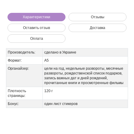
Мы позвоним вам на номер:
Характеристики
Отзывы
Оставить отзыв
Доставка
Оплата
Производитель:
сделано в Украине
Формат:
А5
Органайзер:
цели на год, недельные развороты, месячные
развороты, рождественской список подарков,
запись важных дат и дней рождений,
прочитанные книги и просмотренные фильмы
Плотность
120 г
страницы:
Бонус:
один лист стикеров