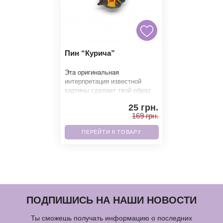
Пин “Курича”
Эта оригинальная
интерпретация известной
картины сделает твой образ
неповторимым. Значок
25 грн.
полностью металлический,
169 грн.
фиксир
ПЕРЕЙТИ К ТОВАРУ
ПОДПИШИСЬ НА НАШИ НОВОСТИ
Ты сможешь получать информацию о последних