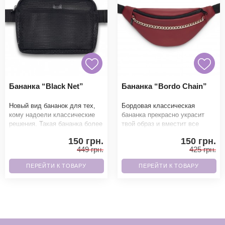
Бананка “Black Net”
Бананка “Bordo Chain”
Новый вид бананок для тех,
Бордовая классическая
кому надоели классические
бананка прекрасно украсит
решения. Такая бананка более
твой образ и вместит все
вместительная по сравнению
необходимое. Благодаря
150 грн.
150 грн.
с обычным ф
высококачественным матер
449 грн.
425 грн.
ПЕРЕЙТИ К ТОВАРУ
ПЕРЕЙТИ К ТОВАРУ