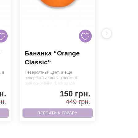
”
Бананка “Orange
Бананка
Сlassic“
Chain”
, в
Невероятный цвет, а еще
Насыщенная и я
невероятные впечатления от
удобный и одн
прикосновения. Благодаря
стильный аксе
м
высококачественным материалам
или любой друг
н.
150 грн.
гарантирует дл
Благода
н.
449 грн.
ПЕРЕЙТИ К ТОВАРУ
ПЕРЕЙТ