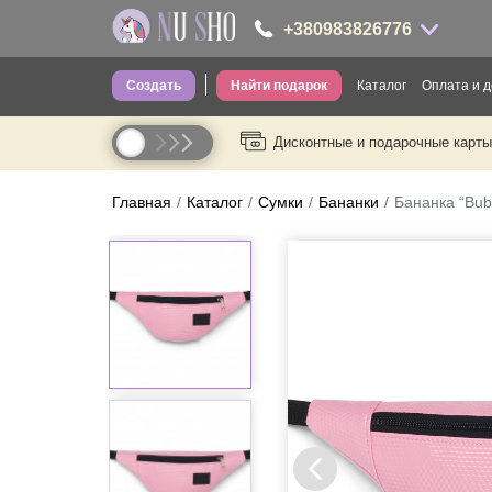
+380983826776
Создать
Найти подарок
Каталог
Оплата и д
+380983826776
Дисконтные и подарочные карты
Одежда для вз
----
Одежда для де
Главная
Каталог
Сумки
Бананки
Бананка “Bub
Носки
Головные убо
Трусы
Сумки
Посуда
Термопосуда
Канцелярия