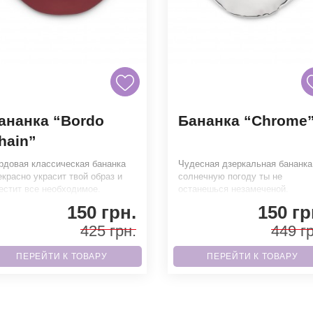
ананка “Bordo
Бананка “Chrome
hain”
рдовая классическая бананка
Чудесная дзеркальная бананка
екрасно украсит твой образ и
солнечную погоду ты не
естит все необходимое.
останешься незамеченой.
агодаря высококачественным
Благодаря высококачественны
150 грн.
150 гр
тер
материа
425 грн.
449 гр
ПЕРЕЙТИ К ТОВАРУ
ПЕРЕЙТИ К ТОВАРУ