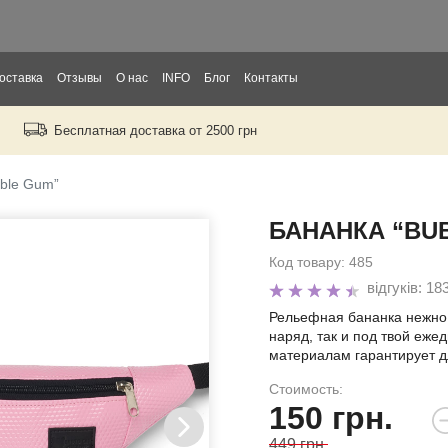
оставка
Отзывы
О нас
INFO
Блог
Контакты
Бесплатная доставка от 2500 грн
рослых
тей
ble Gum”
БАНАНКА “BU
ры
Код товару:
485
відгуків: 18
Рельефная бананка нежно 
наряд, так и под твой еж
материалам гарантирует д
Стоимость:
150
грн.
449 грн.