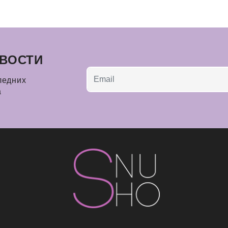
ВОСТИ
ледних
а