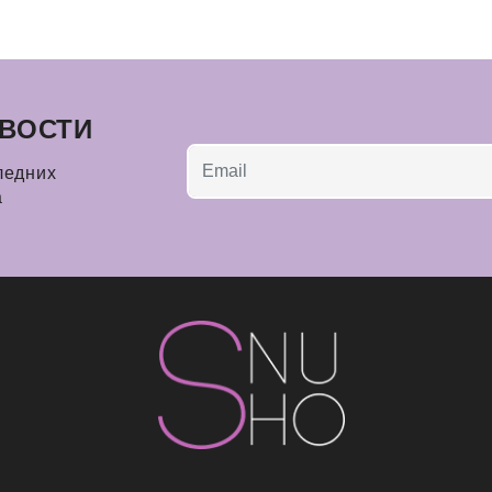
ВОСТИ
ледних
а