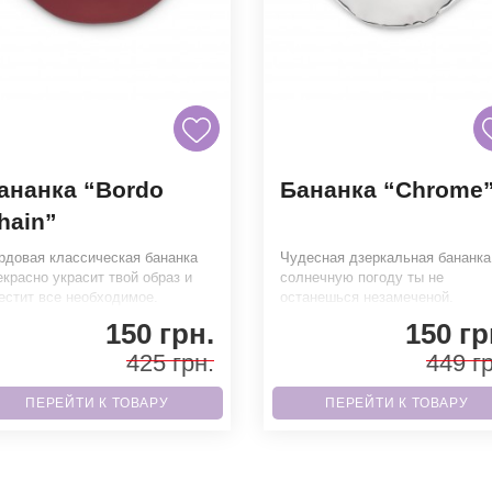
ананка “Bordo
Бананка “Chrome
hain”
рдовая классическая бананка
Чудесная дзеркальная бананка
екрасно украсит твой образ и
солнечную погоду ты не
естит все необходимое.
останешься незамеченой.
агодаря высококачественным
Благодаря высококачественны
150 грн.
150 гр
тер
материа
425 грн.
449 гр
ПЕРЕЙТИ К ТОВАРУ
ПЕРЕЙТИ К ТОВАРУ