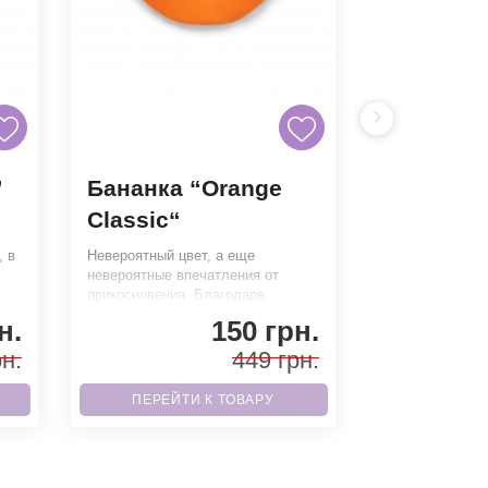
”
Бананка “Orange
Бананка
Сlassic“
Chain”
, в
Невероятный цвет, а еще
Насыщенная и я
невероятные впечатления от
удобный и одн
прикосновения. Благодаря
стильный аксе
м
высококачественным материалам
или любой друг
н.
150 грн.
гарантирует дл
Благода
н.
449 грн.
ПЕРЕЙТИ К ТОВАРУ
ПЕРЕЙТ