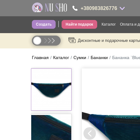
+380983826776
Создать
Найти подарок
Каталог
Оплата и д
+380983826776
Дисконтные и подарочные карты
Одежда для вз
----
Одежда для де
Главная
Каталог
Сумки
Бананки
Бананка `Blu
Носки
Головные убо
Трусы
Сумки
Посуда
Термопосуда
Канцелярия