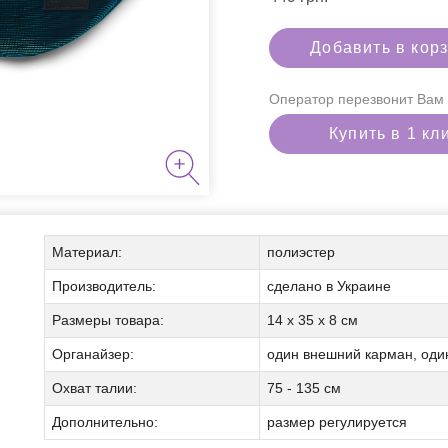
Добавить в кор
Оператор перезвонит Вам 
Купить в 1 кл
я курения
Материал:
полиэстер
Производитель:
сделано в Украине
Размеры товара:
14 х 35 х 8 см
аборы
Органайзер:
один внешний карман, оди
Охват талии:
75 - 135 см
Дополнительно:
размер регулируется