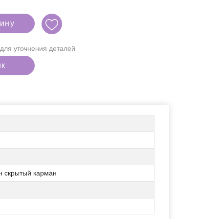
зину
для уточнения деталей
ик
н скрытый карман