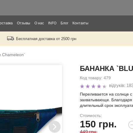
оставка
Отзывы
О нас
INFO
Блог
Контакты
Бесплатная доставка от 2500 грн
рослых
тей
e Chameleon`
БАНАНКА `BL
ры
Код товару:
479
відгуків: 18
Переливается на солнце с 
захватывающе. Благодаря
длительный срок эксплуат
Стоимость:
150
грн.
449 грн.